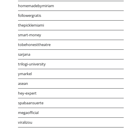
homemadebymiriam
followergratis
thepicklemiami
smart-money
tobehonesttheatre
sarjana
trilogi-university
ymarkel
asean
hey-expert
spabaansuerte
megaofficial
viralizou