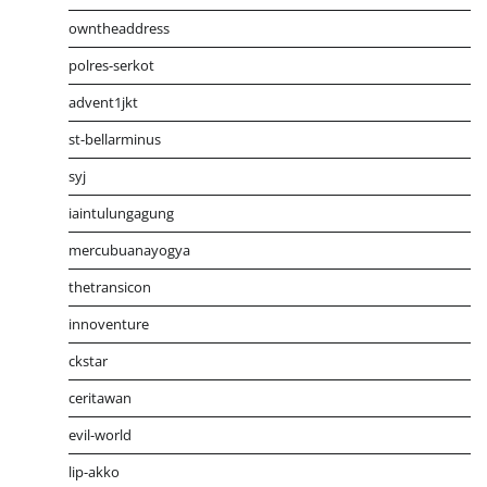
owntheaddress
polres-serkot
advent1jkt
st-bellarminus
syj
iaintulungagung
mercubuanayogya
thetransicon
innoventure
ckstar
ceritawan
evil-world
lip-akko