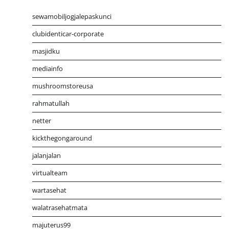
sewamobiljogjalepaskunci
clubidenticar-corporate
masjidku
mediainfo
mushroomstoreusa
rahmatullah
netter
kickthegongaround
jalanjalan
virtualteam
wartasehat
walatrasehatmata
majuterus99