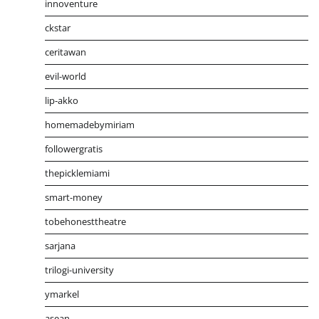
innoventure
ckstar
ceritawan
evil-world
lip-akko
homemadebymiriam
followergratis
thepicklemiami
smart-money
tobehonesttheatre
sarjana
trilogi-university
ymarkel
asean