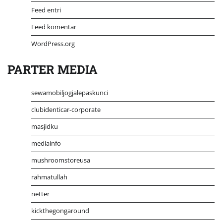
Feed entri
Feed komentar
WordPress.org
PARTER MEDIA
sewamobiljogjalepaskunci
clubidenticar-corporate
masjidku
mediainfo
mushroomstoreusa
rahmatullah
netter
kickthegongaround