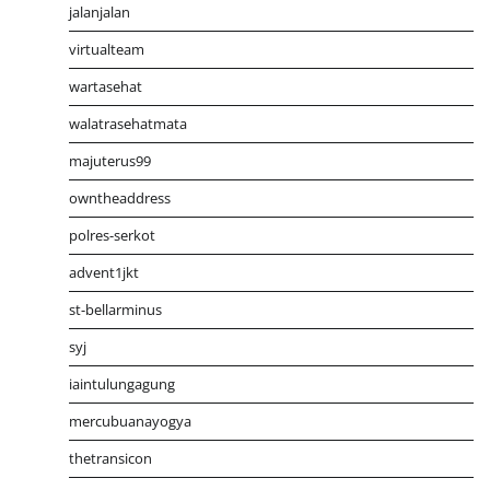
jalanjalan
virtualteam
wartasehat
walatrasehatmata
majuterus99
owntheaddress
polres-serkot
advent1jkt
st-bellarminus
syj
iaintulungagung
mercubuanayogya
thetransicon