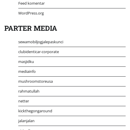
Feed komentar
WordPress.org
PARTER MEDIA
sewamobiljogjalepaskunci
clubidenticar-corporate
masjidku
mediainfo
mushroomstoreusa
rahmatullah
netter
kickthegongaround
jalanjalan