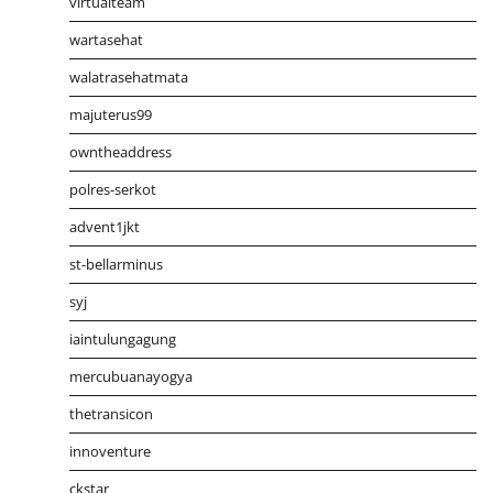
virtualteam
wartasehat
walatrasehatmata
majuterus99
owntheaddress
polres-serkot
advent1jkt
st-bellarminus
syj
iaintulungagung
mercubuanayogya
thetransicon
innoventure
ckstar