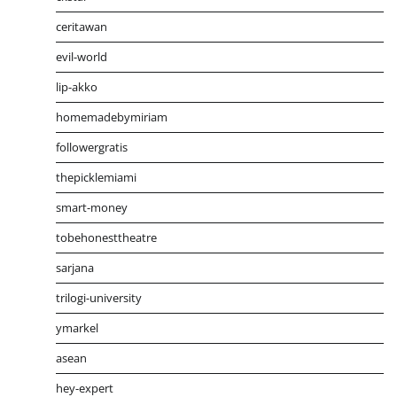
ceritawan
evil-world
lip-akko
homemadebymiriam
followergratis
thepicklemiami
smart-money
tobehonesttheatre
sarjana
trilogi-university
ymarkel
asean
hey-expert