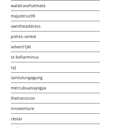
walatrasehatmata
majuterus99
owntheaddress
polres-serkot
advent1jkt
st-bellarminus
syj
iaintulungagung
mercubuanayogya
thetransicon
innoventure
ckstar