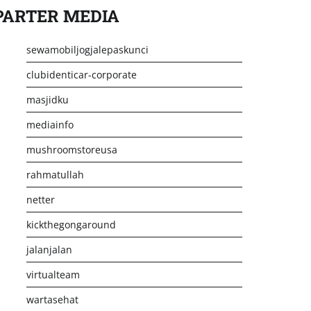
PARTER MEDIA
sewamobiljogjalepaskunci
clubidenticar-corporate
masjidku
mediainfo
mushroomstoreusa
rahmatullah
netter
kickthegongaround
jalanjalan
virtualteam
wartasehat