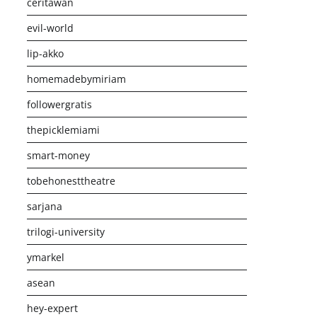
ceritawan
evil-world
lip-akko
homemadebymiriam
followergratis
thepicklemiami
smart-money
tobehonesttheatre
sarjana
trilogi-university
ymarkel
asean
hey-expert