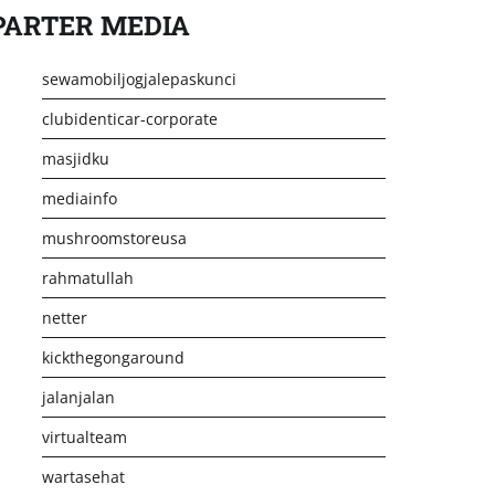
PARTER MEDIA
sewamobiljogjalepaskunci
clubidenticar-corporate
masjidku
mediainfo
mushroomstoreusa
rahmatullah
netter
kickthegongaround
jalanjalan
virtualteam
wartasehat