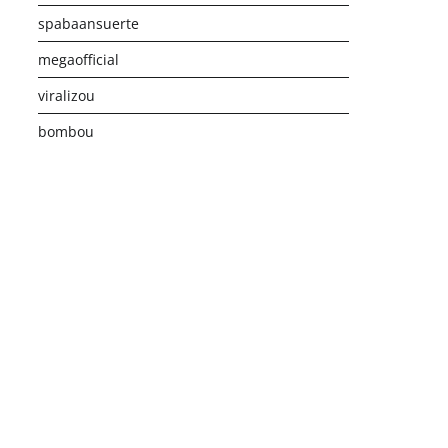
spabaansuerte
megaofficial
viralizou
bombou
istribusi Game Online Modern
Industri Game 2026
Monetis