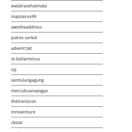
walatrasehatmata
majuterus99
owntheaddress
polres-serkot
advent1jkt
st-bellarminus
syj
iaintulungagung
mercubuanayogya
thetransicon
innoventure
ckstar