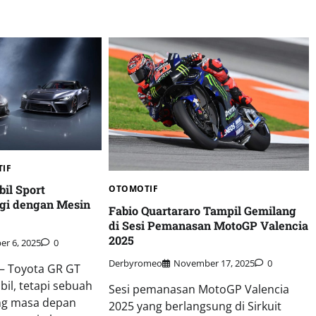
IF
il Sport
OTOMOTIF
gi dengan Mesin
Fabio Quartararo Tampil Gemilang
di Sesi Pemanasan MotoGP Valencia
2025
r 6, 2025
0
Derbyromeo
November 17, 2025
0
 – Toyota GR GT
il, tetapi sebuah
Sesi pemanasan MotoGP Valencia
ng masa depan
2025 yang berlangsung di Sirkuit