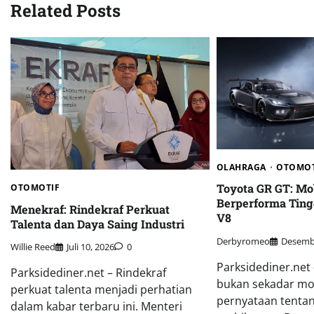
Related Posts
OLAHRAGA
OTOMOT
Toyota GR GT: Mob
OTOMOTIF
Berperforma Ting
Menekraf: Rindekraf Perkuat
V8
Talenta dan Daya Saing Industri
Derbyromeo
Desembe
Willie Reed
Juli 10, 2026
0
Parksidediner.net
Parksidediner.net – Rindekraf
bukan sekadar mob
perkuat talenta menjadi perhatian
pernyataan tenta
dalam kabar terbaru ini. Menteri