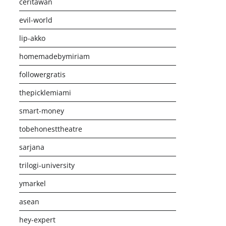
ceritawan
evil-world
lip-akko
homemadebymiriam
followergratis
thepicklemiami
smart-money
tobehonesttheatre
sarjana
trilogi-university
ymarkel
asean
hey-expert