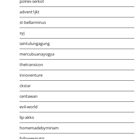
polres-serkot
advent1jkt
st-bellarminus
syj
iaintulungagung
mercubuanayogya
thetransicon
innoventure
ckstar
ceritawan
evil-world
lip-akko
homemadebymiriam
followergratis