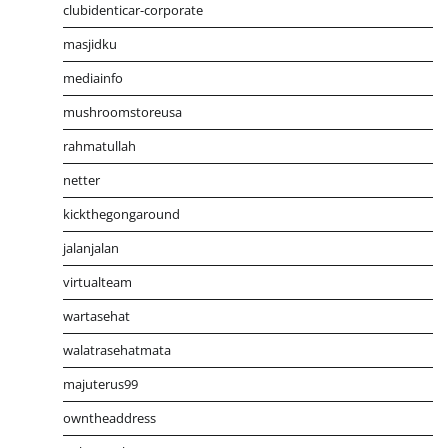
clubidenticar-corporate
masjidku
mediainfo
mushroomstoreusa
rahmatullah
netter
kickthegongaround
jalanjalan
virtualteam
wartasehat
walatrasehatmata
majuterus99
owntheaddress