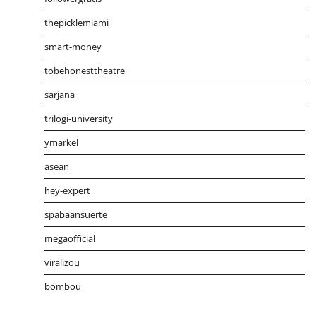
thepicklemiami
smart-money
tobehonesttheatre
sarjana
trilogi-university
ymarkel
asean
hey-expert
spabaansuerte
megaofficial
viralizou
bombou