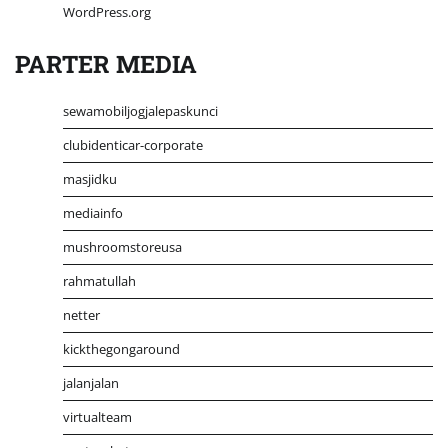
WordPress.org
PARTER MEDIA
sewamobiljogjalepaskunci
clubidenticar-corporate
masjidku
mediainfo
mushroomstoreusa
rahmatullah
netter
kickthegongaround
jalanjalan
virtualteam