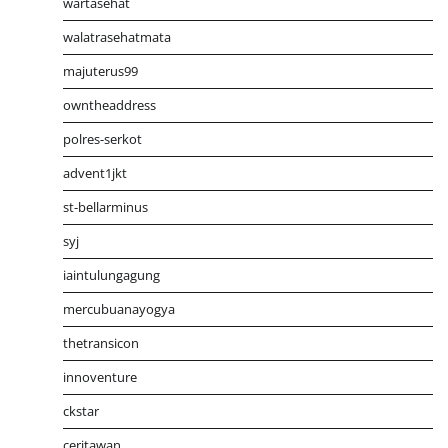
wartasehat
walatrasehatmata
majuterus99
owntheaddress
polres-serkot
advent1jkt
st-bellarminus
syj
iaintulungagung
mercubuanayogya
thetransicon
innoventure
ckstar
ceritawan