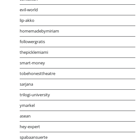
evil-world
lip-akko
homemadebymiriam
followergratis
thepicklemiami
smart-money
tobehonesttheatre
sarjana
trilogi-university
ymarkel
asean
hey-expert
spabaansuerte