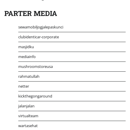
PARTER MEDIA
sewamobiljogjalepaskunci
clubidenticar-corporate
masjidku
mediainfo
mushroomstoreusa
rahmatullah
netter
kickthegongaround
jalanjalan
virtualteam
wartasehat