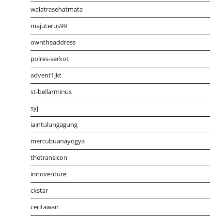
walatrasehatmata
majuterus99
owntheaddress
polres-serkot
advent1jkt
st-bellarminus
syj
iaintulungagung
mercubuanayogya
thetransicon
innoventure
ckstar
ceritawan