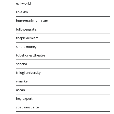
evil-world
lip-akko
homemadebymiriam
followergratis
thepicklemiami
smart-money
tobehonesttheatre
sarjana
trilogi-university
ymarkel
asean
hey-expert
spabaansuerte