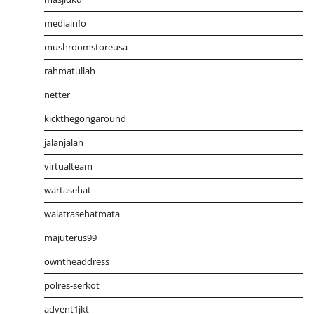
mediainfo
mushroomstoreusa
rahmatullah
netter
kickthegongaround
jalanjalan
virtualteam
wartasehat
walatrasehatmata
majuterus99
owntheaddress
polres-serkot
advent1jkt