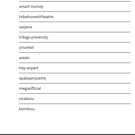
smart-money
tobehonesttheatre
sarjana
trilogi-university
ymarkel
asean
hey-expert
spabaansuerte
megaofficial
viralizou
bombou
Distribusi Game Online Modern
Industri Game 2026
Mone