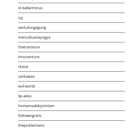
st-bellarminus
syj
iaintulungagung
mercubuanayogya
thetransicon
innoventure
ckstar
ceritawan
evil-world
lip-akko
homemadebymiriam
followergratis
thepicklemiami