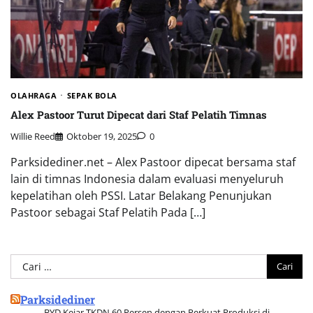
OLAHRAGA
SEPAK BOLA
Alex Pastoor Turut Dipecat dari Staf Pelatih Timnas
Willie Reed
Oktober 19, 2025
0
Parksidediner.net – Alex Pastoor dipecat bersama staf
lain di timnas Indonesia dalam evaluasi menyeluruh
kepelatihan oleh PSSI. Latar Belakang Penunjukan
Pastoor sebagai Staf Pelatih Pada […]
Cari
untuk:
Parksidediner
BYD Kejar TKDN 60 Persen dengan Perkuat Produksi di