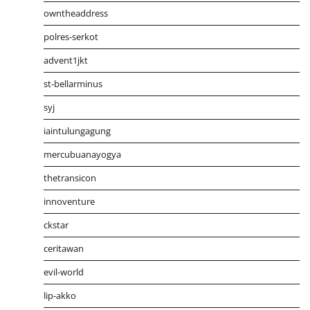
owntheaddress
polres-serkot
advent1jkt
st-bellarminus
syj
iaintulungagung
mercubuanayogya
thetransicon
innoventure
ckstar
ceritawan
evil-world
lip-akko