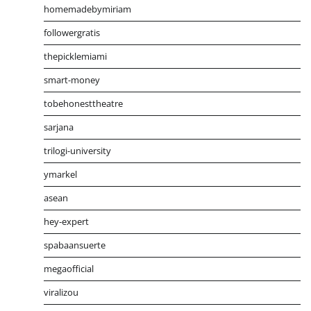
homemadebymiriam
followergratis
thepicklemiami
smart-money
tobehonesttheatre
sarjana
trilogi-university
ymarkel
asean
hey-expert
spabaansuerte
megaofficial
viralizou