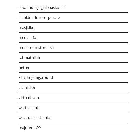
sewamobiljogjalepaskunci
clubidenticar-corporate
masjidku
mediainfo
mushroomstoreusa
rahmatullah
netter
kickthegongaround
jalanjalan
virtualteam
wartasehat
walatrasehatmata
majuterus99