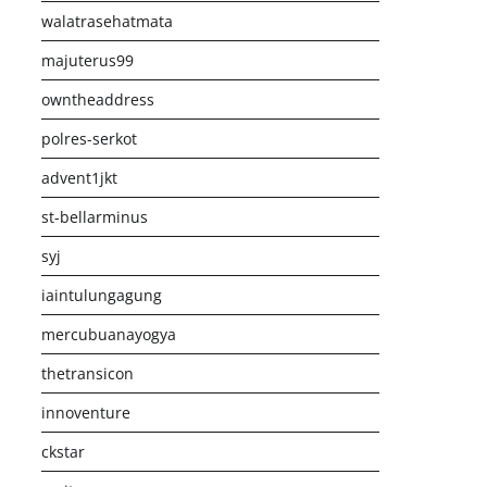
walatrasehatmata
majuterus99
owntheaddress
polres-serkot
advent1jkt
st-bellarminus
syj
iaintulungagung
mercubuanayogya
thetransicon
innoventure
ckstar