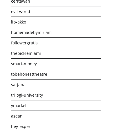
ceritawan
evil-world
lip-akko
homemadebymiriam
followergratis
thepicklemiami
smart-money
tobehonesttheatre
sarjana
trilogi-university
ymarkel
asean
hey-expert