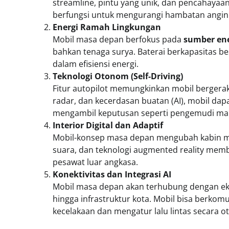
streamline, pintu yang unik, dan pencahayaan L
berfungsi untuk mengurangi hambatan angin d
Energi Ramah Lingkungan
Mobil masa depan berfokus pada
sumber ene
bahkan tenaga surya. Baterai berkapasitas b
dalam efisiensi energi.
Teknologi Otonom (Self-Driving)
Fitur autopilot memungkinkan mobil bergera
radar, dan kecerdasan buatan (AI), mobil dap
mengambil keputusan seperti pengemudi ma
Interior Digital dan Adaptif
Mobil-konsep masa depan mengubah kabin menj
suara, dan teknologi augmented reality mem
pesawat luar angkasa.
Konektivitas dan Integrasi AI
Mobil masa depan akan terhubung dengan ekos
hingga infrastruktur kota. Mobil bisa berko
kecelakaan dan mengatur lalu lintas secara o