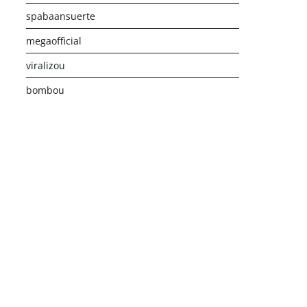
spabaansuerte
megaofficial
viralizou
bombou
istribusi Game Online Modern
Industri Game 2026
Monetis