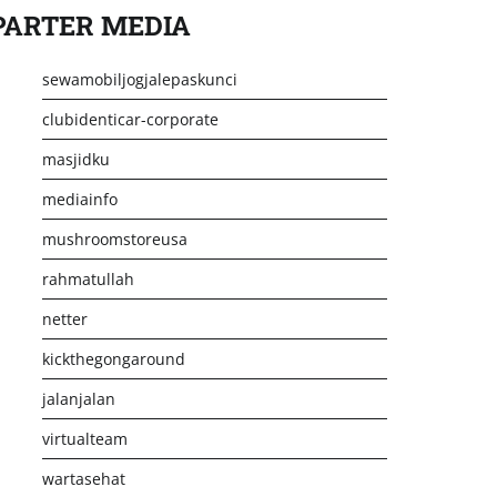
PARTER MEDIA
sewamobiljogjalepaskunci
clubidenticar-corporate
masjidku
mediainfo
mushroomstoreusa
rahmatullah
netter
kickthegongaround
jalanjalan
virtualteam
wartasehat