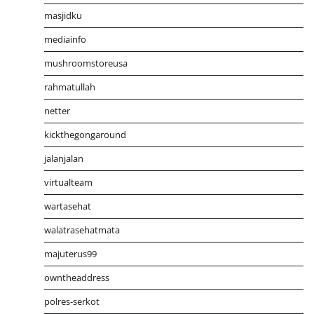
masjidku
mediainfo
mushroomstoreusa
rahmatullah
netter
kickthegongaround
jalanjalan
virtualteam
wartasehat
walatrasehatmata
majuterus99
owntheaddress
polres-serkot