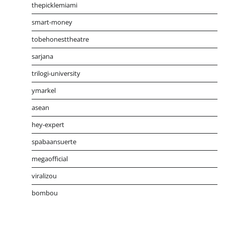
thepicklemiami
smart-money
tobehonesttheatre
sarjana
trilogi-university
ymarkel
asean
hey-expert
spabaansuerte
megaofficial
viralizou
bombou
Distribusi Game Online Modern
Industri Game 2026
Mone