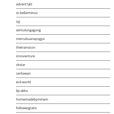
advent1jkt
st-bellarminus
syj
iaintulungagung
mercubuanayogya
thetransicon
innoventure
ckstar
ceritawan
evil-world
lip-akko
homemadebymiriam
followergratis