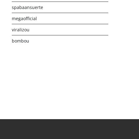
spabaansuerte
megaofficial
viralizou
bombou
istribusi Game Online Modern
Industri Game 2026
Monetis