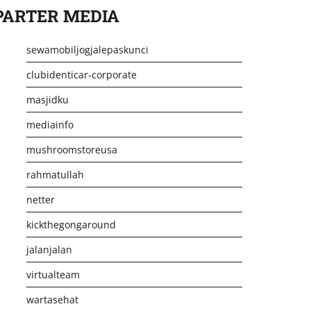
PARTER MEDIA
sewamobiljogjalepaskunci
clubidenticar-corporate
masjidku
mediainfo
mushroomstoreusa
rahmatullah
netter
kickthegongaround
jalanjalan
virtualteam
wartasehat