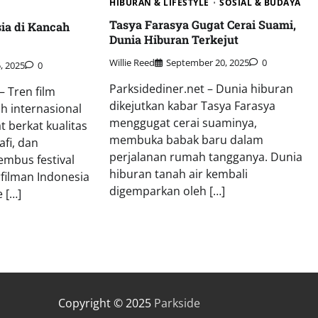
HIBURAN & LIFESTYLE
SOSIAL & BUDAYA
Tasya Farasya Gugat Cerai Suami,
ia di Kancah
Dunia Hiburan Terkejut
Willie Reed
September 20, 2025
0
, 2025
0
Parksidediner.net – Dunia hiburan
– Tren film
dikejutkan kabar Tasya Farasya
h internasional
menggugat cerai suaminya,
 berkat kualitas
D
membuka babak baru dalam
afi, dan
perjalanan rumah tangganya. Dunia
mbus festival
hiburan tanah air kembali
rfilman Indonesia
digemparkan oleh […]
 […]
Copyright © 2025
Parkside