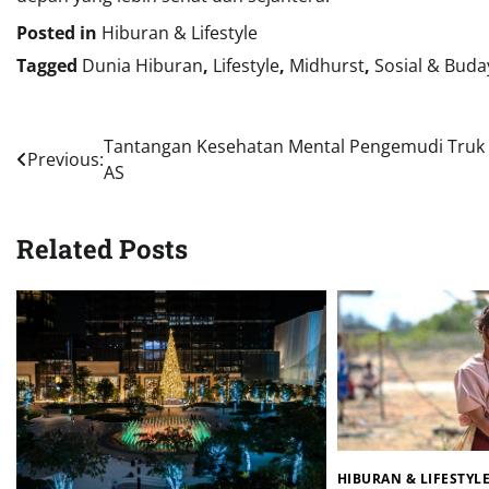
Posted in
Hiburan & Lifestyle
Tagged
Dunia Hiburan
,
Lifestyle
,
Midhurst
,
Sosial & Buda
Navigasi
Tantangan Kesehatan Mental Pengemudi Truk
Previous:
AS
pos
Related Posts
HIBURAN & LIFESTYL