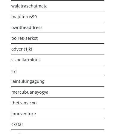
walatrasehatmata
majuterus99
owntheaddress
polres-serkot
advent1jkt
st-bellarminus
syj
iaintulungagung
mercubuanayogya
thetransicon
innoventure
ckstar