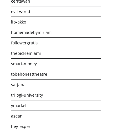
ceritawan
evil-world
lip-akko
homemadebymiriam
followergratis
thepicklemiami
smart-money
tobehonesttheatre
sarjana
trilogi-university
ymarkel
asean
hey-expert