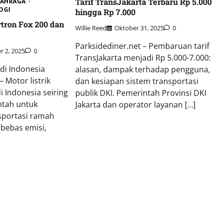
Tarif TransJakarta Terbaru Rp 5.000
AHRAGA
OGI
hingga Rp 7.000
ytron Fox 200 dan
Willie Reed
Oktober 31, 2025
0
Parksidediner.net – Pembaruan tarif
 2, 2025
0
TransJakarta menjadi Rp 5.000-7.000:
 di Indonesia
alasan, dampak terhadap pengguna,
 Motor listrik
dan kesiapan sistem transportasi
D
 Indonesia seiring
publik DKI. Pemerintah Provinsi DKI
tah untuk
Jakarta dan operator layanan […]
sportasi ramah
 bebas emisi,