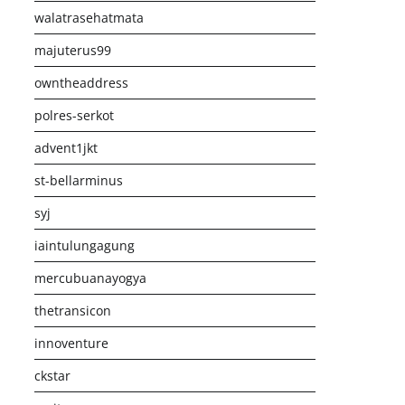
walatrasehatmata
majuterus99
owntheaddress
polres-serkot
advent1jkt
st-bellarminus
syj
iaintulungagung
mercubuanayogya
thetransicon
innoventure
ckstar