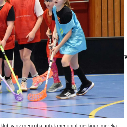
K
ub-klub yang mencoba untuk menonjol meskipun mereka