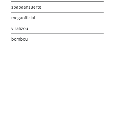
spabaansuerte
megaofficial
viralizou
bombou
istribusi Game Online Modern
Industri Game 2026
Monetis