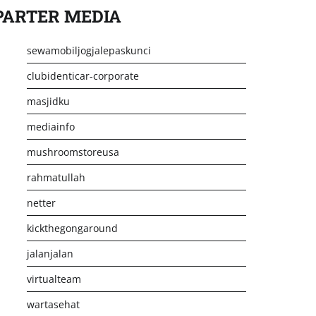
PARTER MEDIA
sewamobiljogjalepaskunci
clubidenticar-corporate
masjidku
mediainfo
mushroomstoreusa
rahmatullah
netter
kickthegongaround
jalanjalan
virtualteam
wartasehat