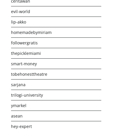
ceritawan
evil-world
lip-akko
homemadebymiriam
followergratis
thepicklemiami
smart-money
tobehonesttheatre
sarjana
trilogi-university
ymarkel
asean
hey-expert