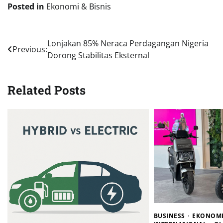
Posted in
Ekonomi & Bisnis
Navigasi
Lonjakan 85% Neraca Perdagangan Nigeria
Previous:
Dorong Stabilitas Eksternal
pos
Related Posts
BUSINESS
EKONOMI 