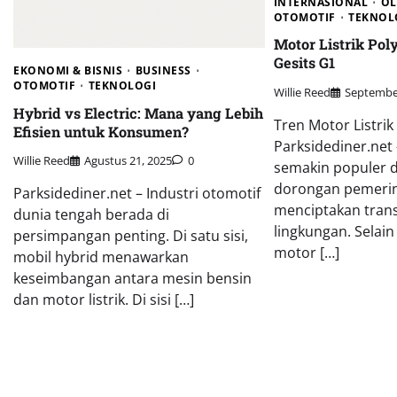
INTERNASIONAL
OL
OTOMOTIF
TEKNOL
Motor Listrik Pol
Gesits G1
EKONOMI & BISNIS
BUSINESS
OTOMOTIF
TEKNOLOGI
Willie Reed
September
Hybrid vs Electric: Mana yang Lebih
Tren Motor Listrik
Efisien untuk Konsumen?
Parksidediner.net –
Willie Reed
Agustus 21, 2025
0
semakin populer di
dorongan pemerin
Parksidediner.net – Industri otomotif
menciptakan tran
dunia tengah berada di
lingkungan. Selain
persimpangan penting. Di satu sisi,
motor […]
mobil hybrid menawarkan
keseimbangan antara mesin bensin
dan motor listrik. Di sisi […]