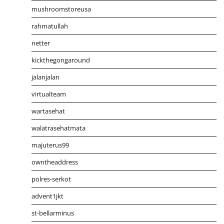
mushroomstoreusa
rahmatullah
netter
kickthegongaround
jalanjalan
virtualteam
wartasehat
walatrasehatmata
majuterus99
owntheaddress
polres-serkot
advent1jkt
st-bellarminus