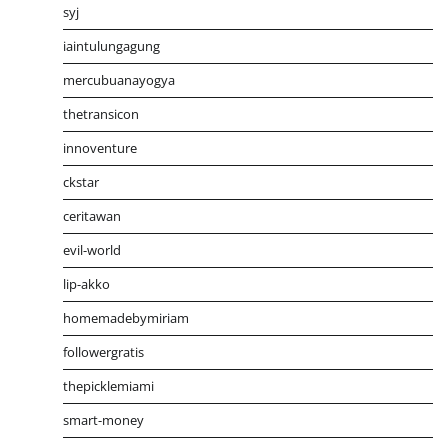
syj
iaintulungagung
mercubuanayogya
thetransicon
innoventure
ckstar
ceritawan
evil-world
lip-akko
homemadebymiriam
followergratis
thepicklemiami
smart-money