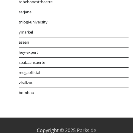
tobehonesttheatre
sarjana
trilogi-university
ymarkel
asean
hey-expert
spabaansuerte
megaofficial
viralizou
bombou
Distribusi Game Online Modern
Industri Game 2026
Mone
Copyright © 2025
Parkside