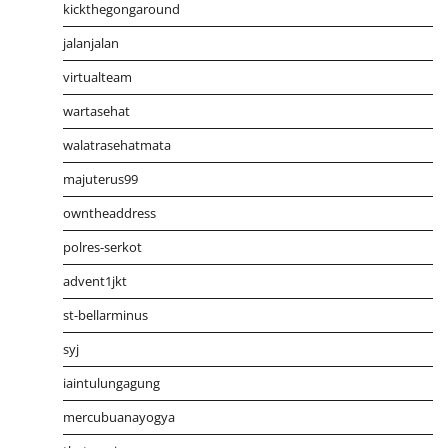
kickthegongaround
jalanjalan
virtualteam
wartasehat
walatrasehatmata
majuterus99
owntheaddress
polres-serkot
advent1jkt
st-bellarminus
syj
iaintulungagung
mercubuanayogya