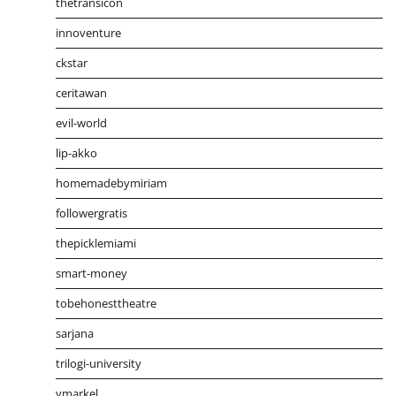
thetransicon
innoventure
ckstar
ceritawan
evil-world
lip-akko
homemadebymiriam
followergratis
thepicklemiami
smart-money
tobehonesttheatre
sarjana
trilogi-university
ymarkel