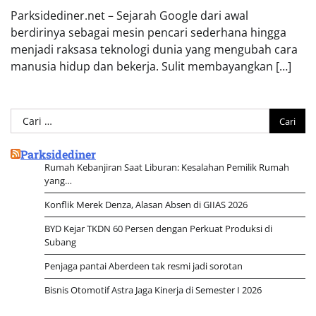
Parksidediner.net – Sejarah Google dari awal
berdirinya sebagai mesin pencari sederhana hingga
menjadi raksasa teknologi dunia yang mengubah cara
manusia hidup dan bekerja. Sulit membayangkan […]
Cari
untuk:
Parksidediner
Rumah Kebanjiran Saat Liburan: Kesalahan Pemilik Rumah
yang…
Konflik Merek Denza, Alasan Absen di GIIAS 2026
BYD Kejar TKDN 60 Persen dengan Perkuat Produksi di
Subang
Penjaga pantai Aberdeen tak resmi jadi sorotan
Bisnis Otomotif Astra Jaga Kinerja di Semester I 2026