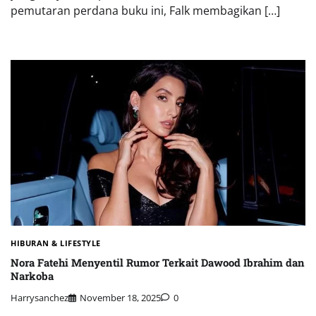
pemutaran perdana buku ini, Falk membagikan […]
HIBURAN & LIFESTYLE
Nora Fatehi Menyentil Rumor Terkait Dawood Ibrahim dan
Narkoba
Harrysanchez
November 18, 2025
0