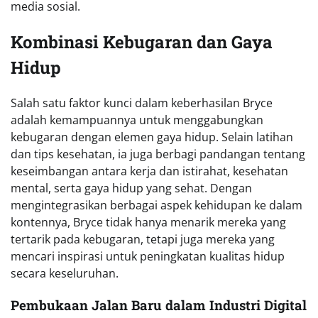
media sosial.
Kombinasi Kebugaran dan Gaya
Hidup
Salah satu faktor kunci dalam keberhasilan Bryce
adalah kemampuannya untuk menggabungkan
kebugaran dengan elemen gaya hidup. Selain latihan
dan tips kesehatan, ia juga berbagi pandangan tentang
keseimbangan antara kerja dan istirahat, kesehatan
mental, serta gaya hidup yang sehat. Dengan
mengintegrasikan berbagai aspek kehidupan ke dalam
kontennya, Bryce tidak hanya menarik mereka yang
tertarik pada kebugaran, tetapi juga mereka yang
mencari inspirasi untuk peningkatan kualitas hidup
secara keseluruhan.
Pembukaan Jalan Baru dalam Industri Digital