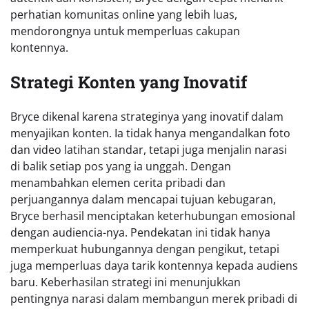
perhatian komunitas online yang lebih luas,
mendorongnya untuk memperluas cakupan
kontennya.
Strategi Konten yang Inovatif
Bryce dikenal karena strateginya yang inovatif dalam
menyajikan konten. Ia tidak hanya mengandalkan foto
dan video latihan standar, tetapi juga menjalin narasi
di balik setiap pos yang ia unggah. Dengan
menambahkan elemen cerita pribadi dan
perjuangannya dalam mencapai tujuan kebugaran,
Bryce berhasil menciptakan keterhubungan emosional
dengan audiencia-nya. Pendekatan ini tidak hanya
memperkuat hubungannya dengan pengikut, tetapi
juga memperluas daya tarik kontennya kepada audiens
baru. Keberhasilan strategi ini menunjukkan
pentingnya narasi dalam membangun merek pribadi di