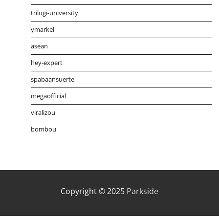
trilogi-university
ymarkel
asean
hey-expert
spabaansuerte
megaofficial
viralizou
bombou
Distribusi Game Online Modern
Industri Game 2026
Mone
Copyright © 2025
Parkside