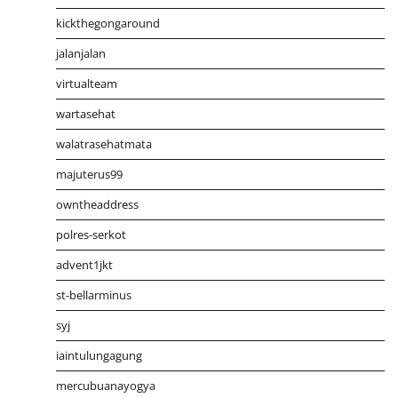
kickthegongaround
jalanjalan
virtualteam
wartasehat
walatrasehatmata
majuterus99
owntheaddress
polres-serkot
advent1jkt
st-bellarminus
syj
iaintulungagung
mercubuanayogya