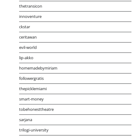
thetransicon
innoventure
ckstar
ceritawan
evil-world
lip-akko
homemadebymiriam
followergratis
thepicklemiami
smart-money
tobehonesttheatre
sarjana
trilogi-university