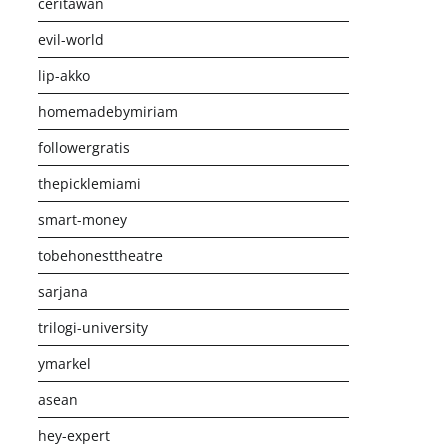
ceritawan
evil-world
lip-akko
homemadebymiriam
followergratis
thepicklemiami
smart-money
tobehonesttheatre
sarjana
trilogi-university
ymarkel
asean
hey-expert