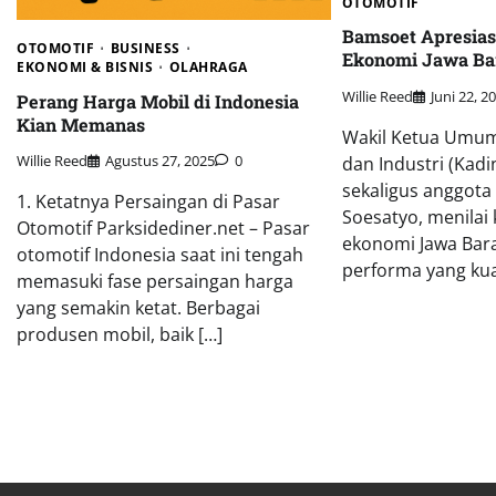
OTOMOTIF
Bamsoet Apresias
OTOMOTIF
BUSINESS
Ekonomi Jawa Ba
EKONOMI & BISNIS
OLAHRAGA
Willie Reed
Juni 22, 2
Perang Harga Mobil di Indonesia
Kian Memanas
Wakil Ketua Umu
Willie Reed
Agustus 27, 2025
0
dan Industri (Kadi
sekaligus anggot
1. Ketatnya Persaingan di Pasar
Soesatyo, menilai
Otomotif Parksidediner.net – Pasar
ekonomi Jawa Bar
otomotif Indonesia saat ini tengah
performa yang kua
memasuki fase persaingan harga
yang semakin ketat. Berbagai
produsen mobil, baik […]