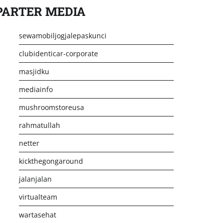
PARTER MEDIA
sewamobiljogjalepaskunci
clubidenticar-corporate
masjidku
mediainfo
mushroomstoreusa
rahmatullah
netter
kickthegongaround
jalanjalan
virtualteam
wartasehat