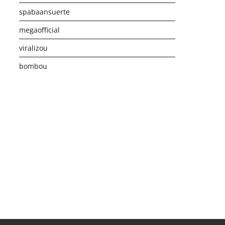
spabaansuerte
megaofficial
viralizou
bombou
istribusi Game Online Modern
Industri Game 2026
Monetis