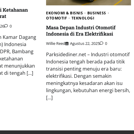
i Ketahanan
EKONOMI & BISNIS
BUSINESS
rat
OTOMOTIF
TEKNOLOGI
026
0
Masa Depan Industri Otomotif
Indonesia di Era Elektrifikasi
m Kamar Dagang
Willie Reed
Agustus 22, 2025
0
n) Indonesia
a DPR, Bambang
D
Parksidediner.net – Industri otomotif
 ketahanan
Indonesia tengah berada pada titik
at menunjukkan
transisi penting menuju era baru:
t di tengah […]
elektrifikasi. Dengan semakin
meningkatnya kesadaran akan isu
lingkungan, kebutuhan energi bersih,
[…]