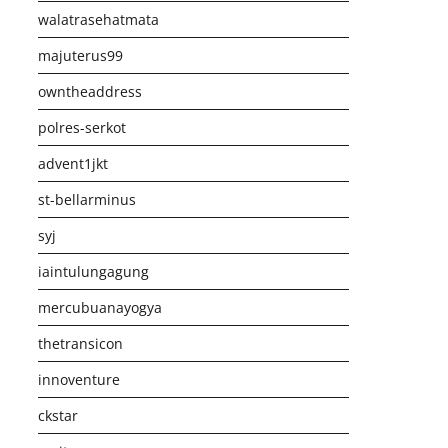
walatrasehatmata
majuterus99
owntheaddress
polres-serkot
advent1jkt
st-bellarminus
syj
iaintulungagung
mercubuanayogya
thetransicon
innoventure
ckstar