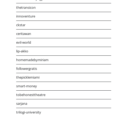
thetransicon
innoventure
ckstar
ceritawan
evil-world
lip-akko
homemadebymiriam
followergratis
thepicklemiami
smart-money
tobehonesttheatre
sarjana
trilogi-university