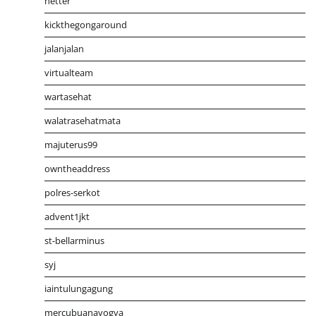
netter
kickthegongaround
jalanjalan
virtualteam
wartasehat
walatrasehatmata
majuterus99
owntheaddress
polres-serkot
advent1jkt
st-bellarminus
syj
iaintulungagung
mercubuanayogya