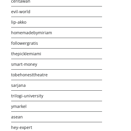
ceritawan
evil-world
lip-akko
homemadebymiriam
followergratis
thepicklemiami
smart-money
tobehonesttheatre
sarjana
trilogi-university
ymarkel
asean
hey-expert