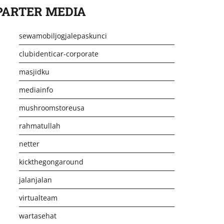
PARTER MEDIA
sewamobiljogjalepaskunci
clubidenticar-corporate
masjidku
mediainfo
mushroomstoreusa
rahmatullah
netter
kickthegongaround
jalanjalan
virtualteam
wartasehat