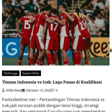
K
Olahraga
Sepak Bola
Timnas Indonesia vs Irak: Laga Panas di Kualifikasi
Willie Reed
Oktober 13, 2025
0
Parksidediner.net – Pertandingan Timnas Indonesia vs
Irak jadi sorotan publik dengan tensi tinggi, strategi
menarik, dan semangat Garuda yang siap memberikan