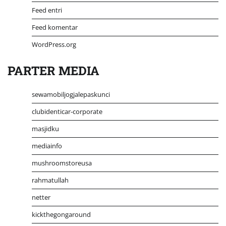
Feed entri
Feed komentar
WordPress.org
PARTER MEDIA
sewamobiljogjalepaskunci
clubidenticar-corporate
masjidku
mediainfo
mushroomstoreusa
rahmatullah
netter
kickthegongaround