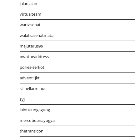
jalanjalan
virtualteam
wartasehat
walatrasehatmata
majuterus99
owntheaddress
polres-serkot
advent1jkt
st-bellarminus
syj
iaintulungagung
mercubuanayogya
thetransicon