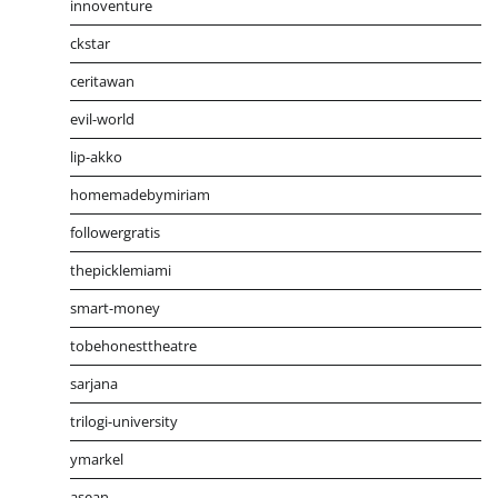
innoventure
ckstar
ceritawan
evil-world
lip-akko
homemadebymiriam
followergratis
thepicklemiami
smart-money
tobehonesttheatre
sarjana
trilogi-university
ymarkel
asean