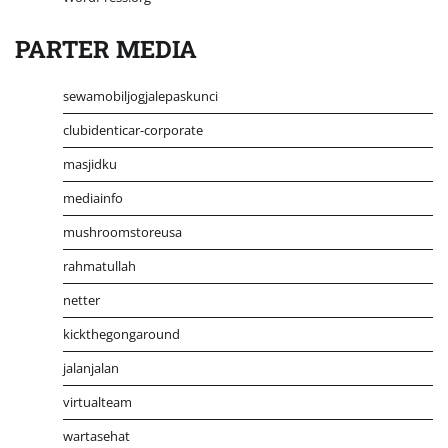
PARTER MEDIA
sewamobiljogjalepaskunci
clubidenticar-corporate
masjidku
mediainfo
mushroomstoreusa
rahmatullah
netter
kickthegongaround
jalanjalan
virtualteam
wartasehat