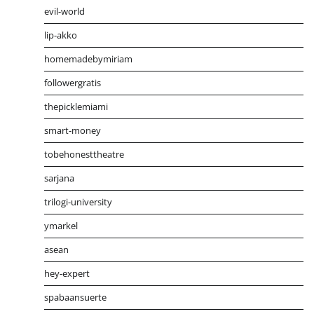
evil-world
lip-akko
homemadebymiriam
followergratis
thepicklemiami
smart-money
tobehonesttheatre
sarjana
trilogi-university
ymarkel
asean
hey-expert
spabaansuerte