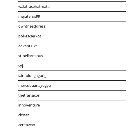
walatrasehatmata
majuterus99
owntheaddress
polres-serkot
advent1jkt
st-bellarminus
syj
iaintulungagung
mercubuanayogya
thetransicon
innoventure
ckstar
ceritawan