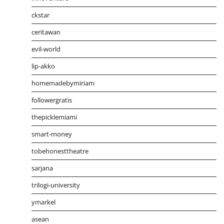
ckstar
ceritawan
evil-world
lip-akko
homemadebymiriam
followergratis
thepicklemiami
smart-money
tobehonesttheatre
sarjana
trilogi-university
ymarkel
asean