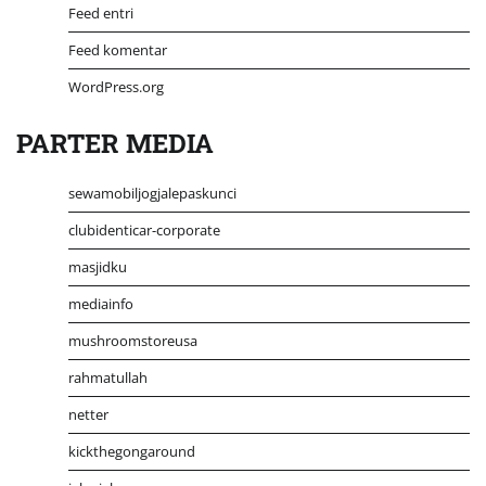
Feed entri
Feed komentar
WordPress.org
PARTER MEDIA
sewamobiljogjalepaskunci
clubidenticar-corporate
masjidku
mediainfo
mushroomstoreusa
rahmatullah
netter
kickthegongaround