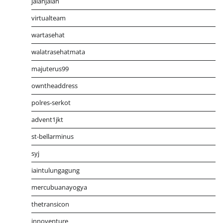
jalanjalan
virtualteam
wartasehat
walatrasehatmata
majuterus99
owntheaddress
polres-serkot
advent1jkt
st-bellarminus
syj
iaintulungagung
mercubuanayogya
thetransicon
innoventure