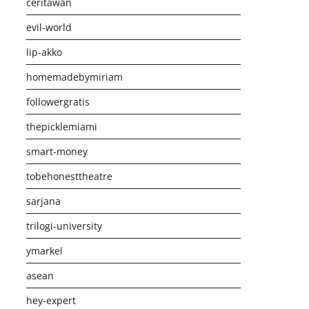
ceritawan
evil-world
lip-akko
homemadebymiriam
followergratis
thepicklemiami
smart-money
tobehonesttheatre
sarjana
trilogi-university
ymarkel
asean
hey-expert