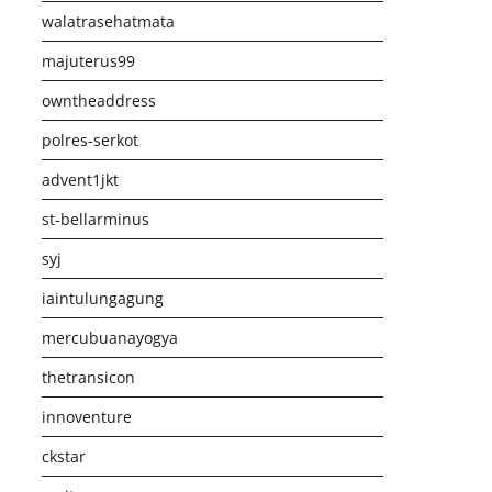
walatrasehatmata
majuterus99
owntheaddress
polres-serkot
advent1jkt
st-bellarminus
syj
iaintulungagung
mercubuanayogya
thetransicon
innoventure
ckstar