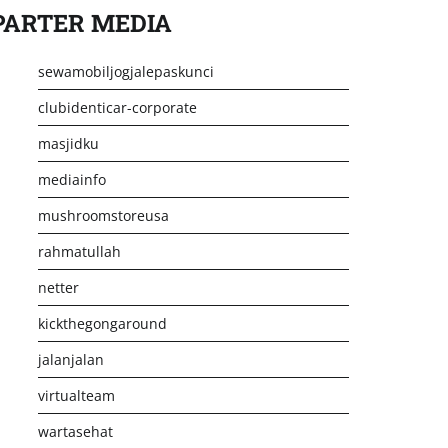
PARTER MEDIA
sewamobiljogjalepaskunci
clubidenticar-corporate
masjidku
mediainfo
mushroomstoreusa
rahmatullah
netter
kickthegongaround
jalanjalan
virtualteam
wartasehat