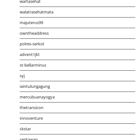
wartasehat
walatrasehatmata
majuterus99
owntheaddress
polres-serkot
advent1jkt
st-bellarminus
syj
iaintulungagung
mercubuanayogya
thetransicon
innoventure
ckstar
ceritawan