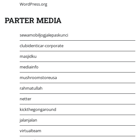
WordPress.org
PARTER MEDIA
sewamobiljogjalepaskunci
clubidenticar-corporate
masjidku
mediainfo
mushroomstoreusa
rahmatullah
netter
kickthegongaround
jalanjalan
virtualteam