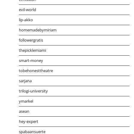
evil-world
lip-akko
homemadebymiriam
followergratis
thepicklemiami
smart-money
tobehonesttheatre
sarjana
trilogi-university
ymarkel
asean
hey-expert
spabaansuerte