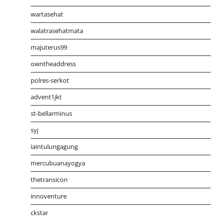
wartasehat
walatrasehatmata
majuterus99
owntheaddress
polres-serkot
advent1jkt
st-bellarminus
syj
iaintulungagung
mercubuanayogya
thetransicon
innoventure
ckstar