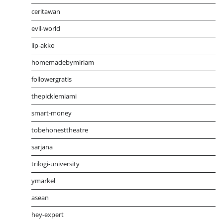
ceritawan
evil-world
lip-akko
homemadebymiriam
followergratis
thepicklemiami
smart-money
tobehonesttheatre
sarjana
trilogi-university
ymarkel
asean
hey-expert