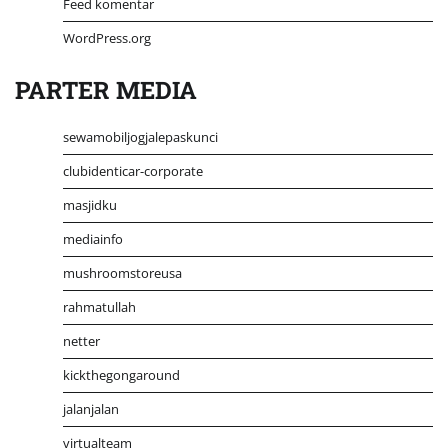
Feed komentar
WordPress.org
PARTER MEDIA
sewamobiljogjalepaskunci
clubidenticar-corporate
masjidku
mediainfo
mushroomstoreusa
rahmatullah
netter
kickthegongaround
jalanjalan
virtualteam