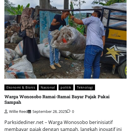
Ekonomi & Bisnis
Nasional
politik
Teknologi
Warga Wonosobo Ramai-Ramai Bayar Pajak Pakai
Sampah
Willie Reed
September 28, 2025
0
Parksidediner.net – Warga Wonosobo berinisiatif
membayar pajak dengan sampah, langkah inovatif ini