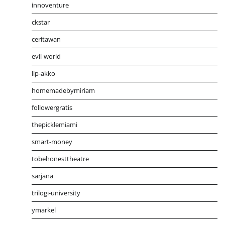
innoventure
ckstar
ceritawan
evil-world
lip-akko
homemadebymiriam
followergratis
thepicklemiami
smart-money
tobehonesttheatre
sarjana
trilogi-university
ymarkel