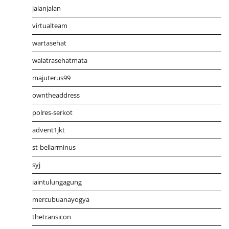
jalanjalan
virtualteam
wartasehat
walatrasehatmata
majuterus99
owntheaddress
polres-serkot
advent1jkt
st-bellarminus
syj
iaintulungagung
mercubuanayogya
thetransicon