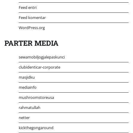
Feed entri
Feed komentar
WordPress.org
PARTER MEDIA
sewamobiljogjalepaskunci
clubidenticar-corporate
masjidku
mediainfo
mushroomstoreusa
rahmatullah
netter
kickthegongaround