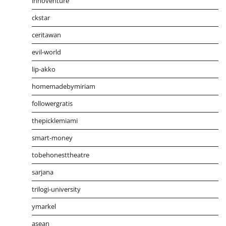
innoventure
ckstar
ceritawan
evil-world
lip-akko
homemadebymiriam
followergratis
thepicklemiami
smart-money
tobehonesttheatre
sarjana
trilogi-university
ymarkel
asean