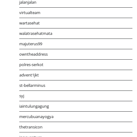
jalanjalan
virtualteam
wartasehat
walatrasehatmata
majuterus99
owntheaddress
polres-serkot
advent1jkt
st-bellarminus
syj
iaintulungagung
mercubuanayogya
thetransicon