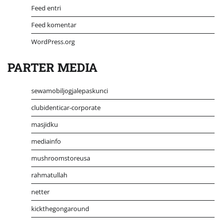
Feed entri
Feed komentar
WordPress.org
PARTER MEDIA
sewamobiljogjalepaskunci
clubidenticar-corporate
masjidku
mediainfo
mushroomstoreusa
rahmatullah
netter
kickthegongaround