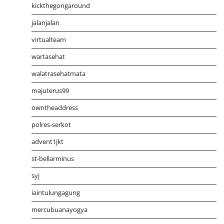
kickthegongaround
jalanjalan
virtualteam
wartasehat
walatrasehatmata
majuterus99
owntheaddress
polres-serkot
advent1jkt
st-bellarminus
syj
iaintulungagung
mercubuanayogya