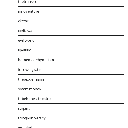
thetransicon
innoventure
ckstar
ceritawan
evil-world
lip-akko
homemadebymiriam
followergratis
thepicklemiami
smart-money
tobehonesttheatre
sarjana
trilogi-university
ymarkel