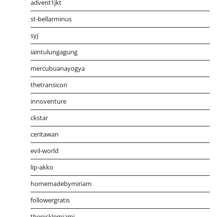
advent1jkt
st-bellarminus
syj
iaintulungagung
mercubuanayogya
thetransicon
innoventure
ckstar
ceritawan
evil-world
lip-akko
homemadebymiriam
followergratis
thepicklemiami