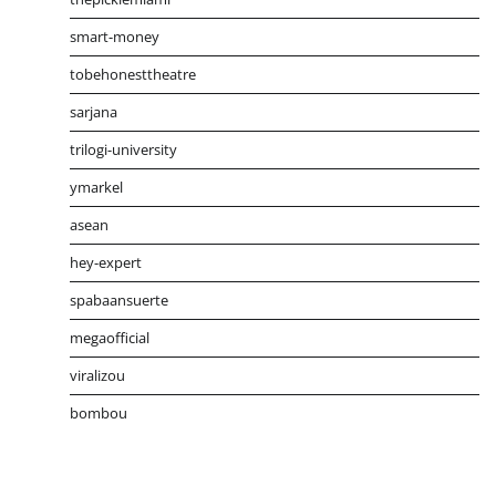
smart-money
tobehonesttheatre
sarjana
trilogi-university
ymarkel
asean
hey-expert
spabaansuerte
megaofficial
viralizou
bombou
Distribusi Game Online Modern
Industri Game 2026
Mone