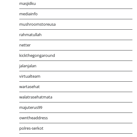
masjidku
mediainfo
mushroomstoreusa
rahmatullah
netter
kickthegongaround
jalanjalan
virtualteam
wartasehat
walatrasehatmata
majuterus99
owntheaddress
polres-serkot