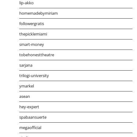
lip-akko
homemadebymiriam
followergratis
thepicklemiami
smart-money
tobehonesttheatre
sarjana
trilogi-university
ymarkel
asean
hey-expert
spabaansuerte
megaofficial