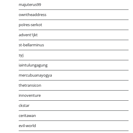
majuterus99
owntheaddress
polres-serkot
advent1jkt
st-bellarminus
syj
iaintulungagung
mercubuanayogya
thetransicon
innoventure
ckstar
ceritawan
evil-world