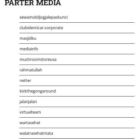
PARTER MEDIA
sewamobiljogjalepaskunci
clubidenticar-corporate
masjidku
mediainfo
mushroomstoreusa
rahmatullah
netter
kickthegongaround
jalanjalan
virtualteam
wartasehat
walatrasehatmata