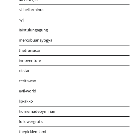
st-bellarminus
syj
iaintulungagung
mercubuanayogya
thetransicon
innoventure
ckstar
ceritawan
evil-world
lip-akko
homemadebymiriam
followergratis
thepicklemiami