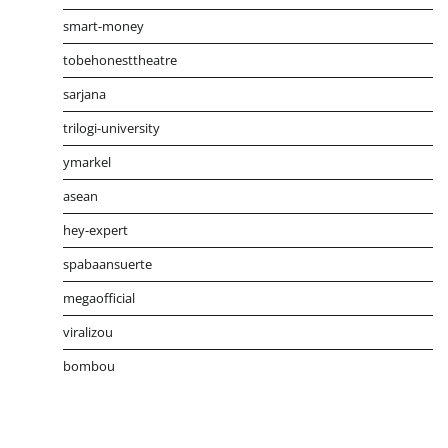
smart-money
tobehonesttheatre
sarjana
trilogi-university
ymarkel
asean
hey-expert
spabaansuerte
megaofficial
viralizou
bombou
Distribusi Game Online Modern
Industri Game 2026
Mone