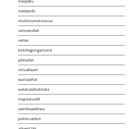
masjidku
mediainfo
mushroomstoreusa
rahmatullah
netter
kickthegongaround
jalanjalan
virtualteam
wartasehat
walatrasehatmata
majuterus99
owntheaddress
polres-serkot
advent1jkt