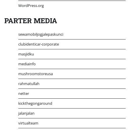
WordPress.org
PARTER MEDIA
sewamobiljogjalepaskunci
clubidenticar-corporate
masjidku
mediainfo
mushroomstoreusa
rahmatullah
netter
kickthegongaround
jalanjalan
virtualteam