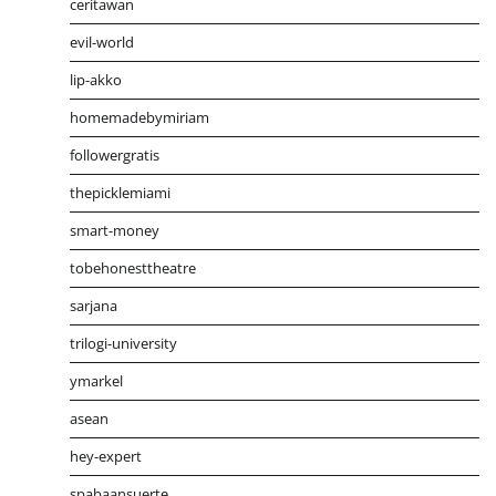
ceritawan
evil-world
lip-akko
homemadebymiriam
followergratis
thepicklemiami
smart-money
tobehonesttheatre
sarjana
trilogi-university
ymarkel
asean
hey-expert
spabaansuerte