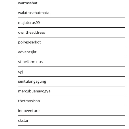
wartasehat
walatrasehatmata
majuterus99
owntheaddress
polres-serkot
advent1jkt
st-bellarminus
syj
iaintulungagung
mercubuanayogya
thetransicon
innoventure
ckstar