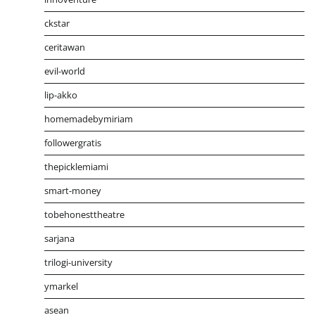
ckstar
ceritawan
evil-world
lip-akko
homemadebymiriam
followergratis
thepicklemiami
smart-money
tobehonesttheatre
sarjana
trilogi-university
ymarkel
asean