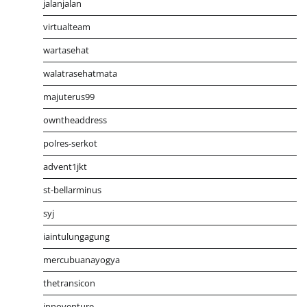
jalanjalan
virtualteam
wartasehat
walatrasehatmata
majuterus99
owntheaddress
polres-serkot
advent1jkt
st-bellarminus
syj
iaintulungagung
mercubuanayogya
thetransicon
innoventure