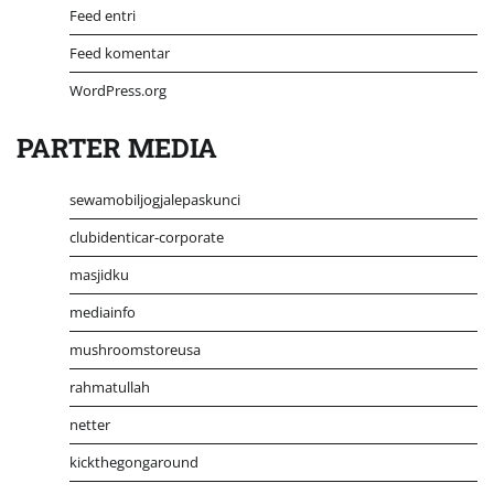
Feed entri
Feed komentar
WordPress.org
PARTER MEDIA
sewamobiljogjalepaskunci
clubidenticar-corporate
masjidku
mediainfo
mushroomstoreusa
rahmatullah
netter
kickthegongaround