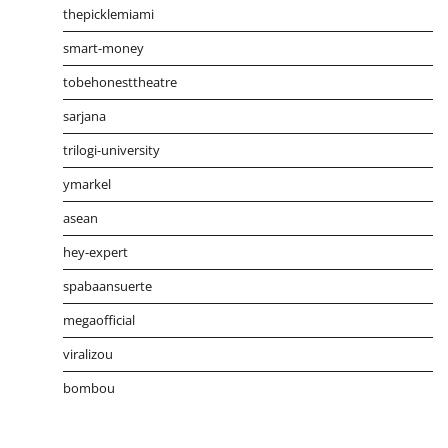
thepicklemiami
smart-money
tobehonesttheatre
sarjana
trilogi-university
ymarkel
asean
hey-expert
spabaansuerte
megaofficial
viralizou
bombou
Distribusi Game Online Modern
Industri Game 2026
Mone