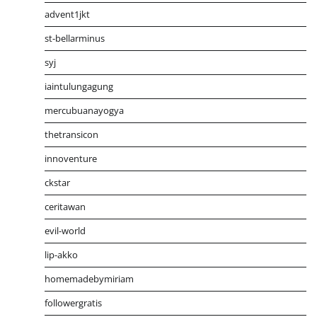
advent1jkt
st-bellarminus
syj
iaintulungagung
mercubuanayogya
thetransicon
innoventure
ckstar
ceritawan
evil-world
lip-akko
homemadebymiriam
followergratis