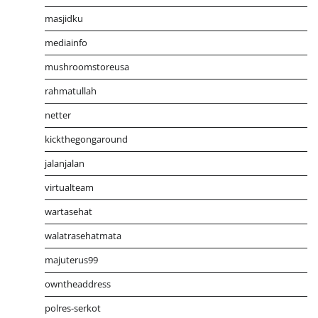
masjidku
mediainfo
mushroomstoreusa
rahmatullah
netter
kickthegongaround
jalanjalan
virtualteam
wartasehat
walatrasehatmata
majuterus99
owntheaddress
polres-serkot