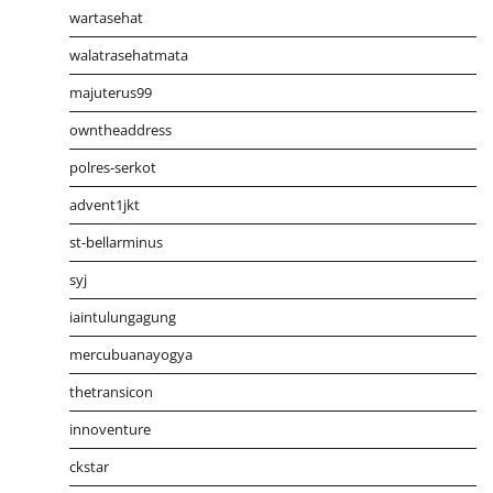
wartasehat
walatrasehatmata
majuterus99
owntheaddress
polres-serkot
advent1jkt
st-bellarminus
syj
iaintulungagung
mercubuanayogya
thetransicon
innoventure
ckstar