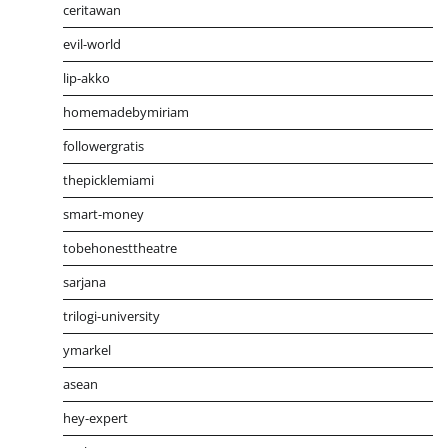
ceritawan
evil-world
lip-akko
homemadebymiriam
followergratis
thepicklemiami
smart-money
tobehonesttheatre
sarjana
trilogi-university
ymarkel
asean
hey-expert