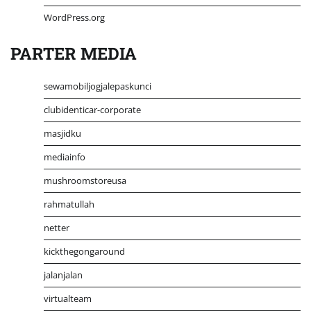
WordPress.org
PARTER MEDIA
sewamobiljogjalepaskunci
clubidenticar-corporate
masjidku
mediainfo
mushroomstoreusa
rahmatullah
netter
kickthegongaround
jalanjalan
virtualteam