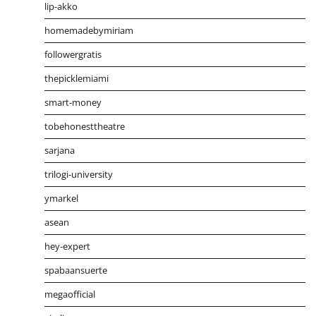
lip-akko
homemadebymiriam
followergratis
thepicklemiami
smart-money
tobehonesttheatre
sarjana
trilogi-university
ymarkel
asean
hey-expert
spabaansuerte
megaofficial