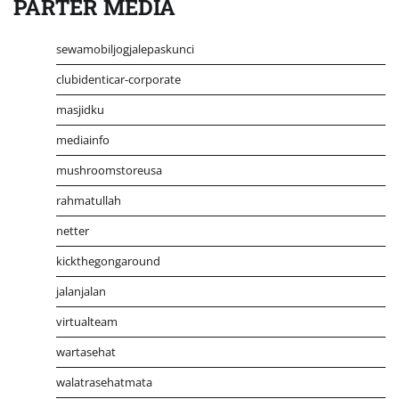
PARTER MEDIA
sewamobiljogjalepaskunci
clubidenticar-corporate
masjidku
mediainfo
mushroomstoreusa
rahmatullah
netter
kickthegongaround
jalanjalan
virtualteam
wartasehat
walatrasehatmata