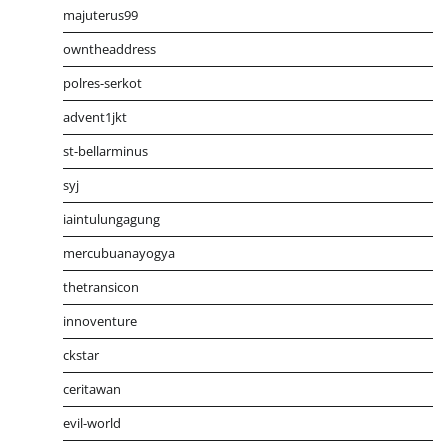
majuterus99
owntheaddress
polres-serkot
advent1jkt
st-bellarminus
syj
iaintulungagung
mercubuanayogya
thetransicon
innoventure
ckstar
ceritawan
evil-world