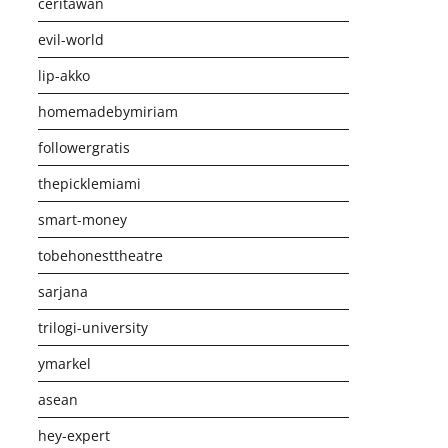
ceritawan
evil-world
lip-akko
homemadebymiriam
followergratis
thepicklemiami
smart-money
tobehonesttheatre
sarjana
trilogi-university
ymarkel
asean
hey-expert