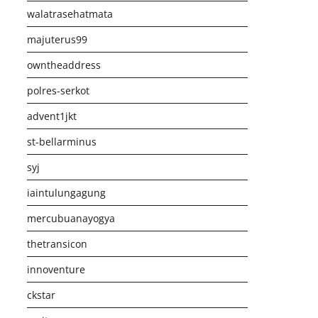
walatrasehatmata
majuterus99
owntheaddress
polres-serkot
advent1jkt
st-bellarminus
syj
iaintulungagung
mercubuanayogya
thetransicon
innoventure
ckstar