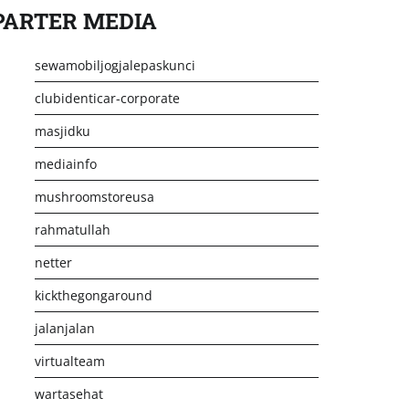
PARTER MEDIA
sewamobiljogjalepaskunci
clubidenticar-corporate
masjidku
mediainfo
mushroomstoreusa
rahmatullah
netter
kickthegongaround
jalanjalan
virtualteam
wartasehat