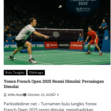
Bulu Tangkis
Olahraga
Yonex French Open 2025 Resmi Dimulai: Persaingan
Dimulai
Willie Reed
Oktober 23, 2025
0
Parksidediner.net – Turnamen bulu tangkis Yonex
French Open 2025 resmi dimulai, menghadirkan