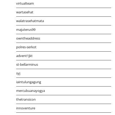
virtualteam
wartasehat
walatrasehatmata
majuterus99
owntheaddress
polres-serkot
advent1jkt
st-bellarminus
syj
iaintulungagung
mercubuanayogya
thetransicon
innoventure