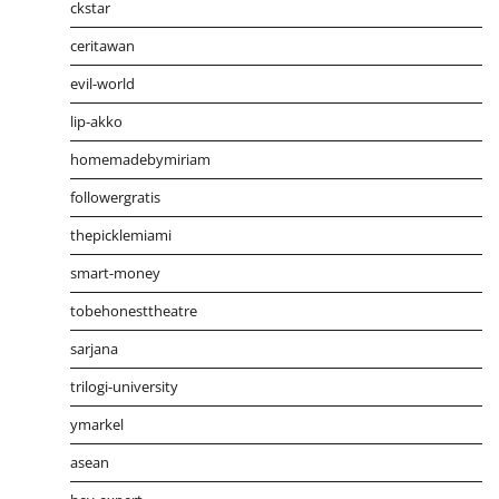
ckstar
ceritawan
evil-world
lip-akko
homemadebymiriam
followergratis
thepicklemiami
smart-money
tobehonesttheatre
sarjana
trilogi-university
ymarkel
asean