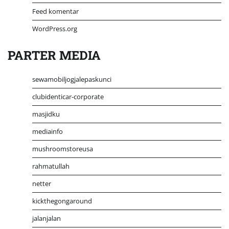
Feed komentar
WordPress.org
PARTER MEDIA
sewamobiljogjalepaskunci
clubidenticar-corporate
masjidku
mediainfo
mushroomstoreusa
rahmatullah
netter
kickthegongaround
jalanjalan