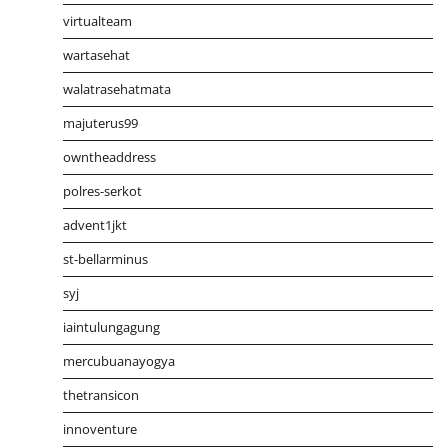
virtualteam
wartasehat
walatrasehatmata
majuterus99
owntheaddress
polres-serkot
advent1jkt
st-bellarminus
syj
iaintulungagung
mercubuanayogya
thetransicon
innoventure