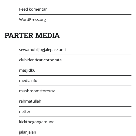
Feed komentar
WordPress.org
PARTER MEDIA
sewamobiljogjalepaskunci
clubidenticar-corporate
masjidku
mediainfo
mushroomstoreusa
rahmatullah
netter
kickthegongaround
jalanjalan