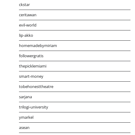
ckstar
ceritawan
evil-world
lip-akko
homemadebymiriam
followergratis
thepicklemiami
smart-money
tobehonesttheatre
sarjana
trilogi-university
ymarkel
asean