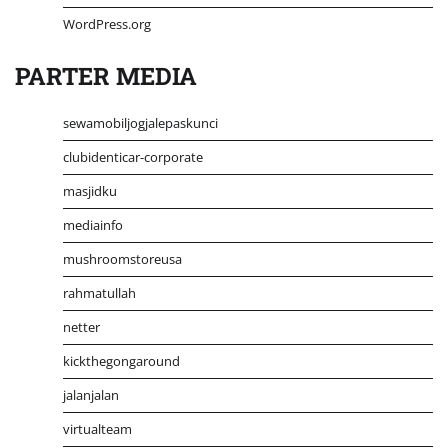
WordPress.org
PARTER MEDIA
sewamobiljogjalepaskunci
clubidenticar-corporate
masjidku
mediainfo
mushroomstoreusa
rahmatullah
netter
kickthegongaround
jalanjalan
virtualteam