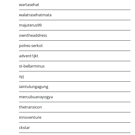
wartasehat
walatrasehatmata
majuterus99
owntheaddress
polres-serkot
advent1jkt
st-bellarminus
syj
iaintulungagung
mercubuanayogya
thetransicon
innoventure
ckstar