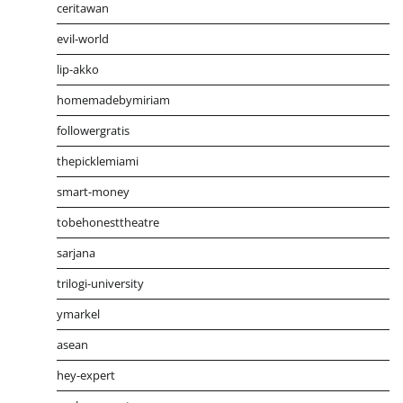
ceritawan
evil-world
lip-akko
homemadebymiriam
followergratis
thepicklemiami
smart-money
tobehonesttheatre
sarjana
trilogi-university
ymarkel
asean
hey-expert