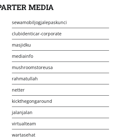
PARTER MEDIA
sewamobiljogjalepaskunci
clubidenticar-corporate
masjidku
mediainfo
mushroomstoreusa
rahmatullah
netter
kickthegongaround
jalanjalan
virtualteam
wartasehat