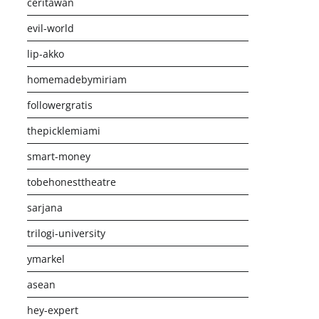
ceritawan
evil-world
lip-akko
homemadebymiriam
followergratis
thepicklemiami
smart-money
tobehonesttheatre
sarjana
trilogi-university
ymarkel
asean
hey-expert