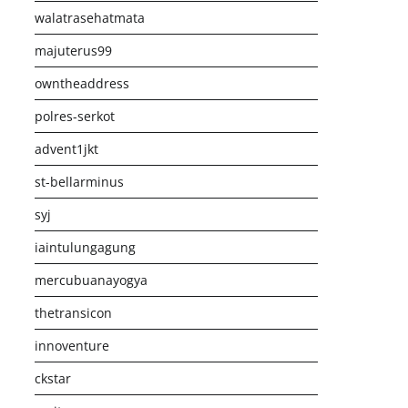
walatrasehatmata
majuterus99
owntheaddress
polres-serkot
advent1jkt
st-bellarminus
syj
iaintulungagung
mercubuanayogya
thetransicon
innoventure
ckstar