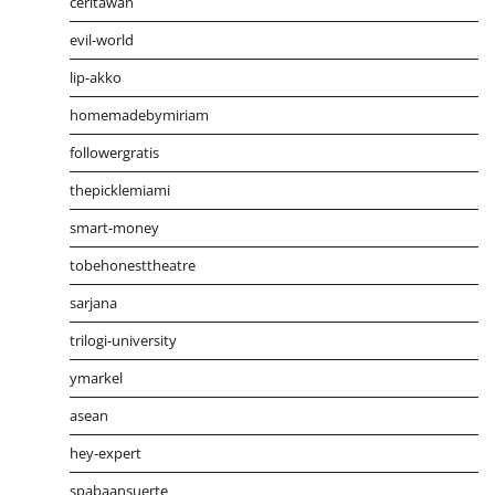
ceritawan
evil-world
lip-akko
homemadebymiriam
followergratis
thepicklemiami
smart-money
tobehonesttheatre
sarjana
trilogi-university
ymarkel
asean
hey-expert
spabaansuerte