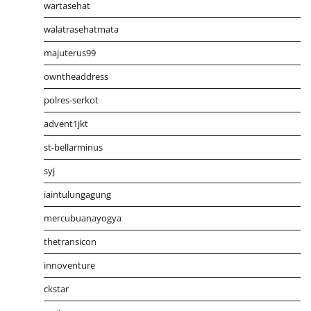
wartasehat
walatrasehatmata
majuterus99
owntheaddress
polres-serkot
advent1jkt
st-bellarminus
syj
iaintulungagung
mercubuanayogya
thetransicon
innoventure
ckstar