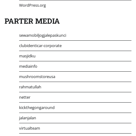
WordPress.org
PARTER MEDIA
sewamobiljogjalepaskunci
clubidenticar-corporate
masjidku
mediainfo
mushroomstoreusa
rahmatullah
netter
kickthegongaround
jalanjalan
virtualteam