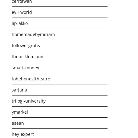
ceritawan
evil-world
lip-akko
homemadebymiriam
followergratis
thepicklemiami
smart-money
tobehonesttheatre
sarjana
trilogi-university
ymarkel
asean
hey-expert