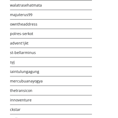
walatrasehatmata
majuterus99
owntheaddress
polres-serkot
advent1jkt
st-bellarminus
syj
iaintulungagung
mercubuanayogya
thetransicon
innoventure
ckstar