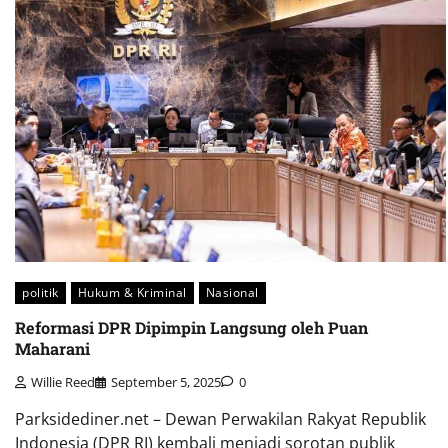
politik
Hukum & Kriminal
Nasional
Reformasi DPR Dipimpin Langsung oleh Puan
Maharani
Willie Reed
September 5, 2025
0
Parksidediner.net – Dewan Perwakilan Rakyat Republik
Indonesia (DPR RI) kembali menjadi sorotan publik