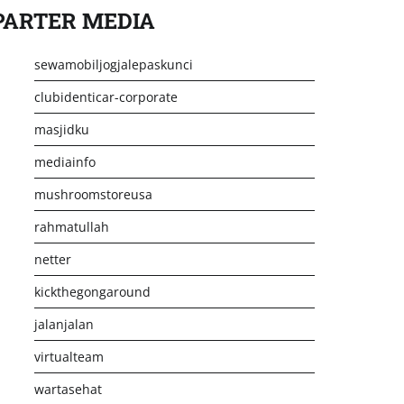
PARTER MEDIA
sewamobiljogjalepaskunci
clubidenticar-corporate
masjidku
mediainfo
mushroomstoreusa
rahmatullah
netter
kickthegongaround
jalanjalan
virtualteam
wartasehat