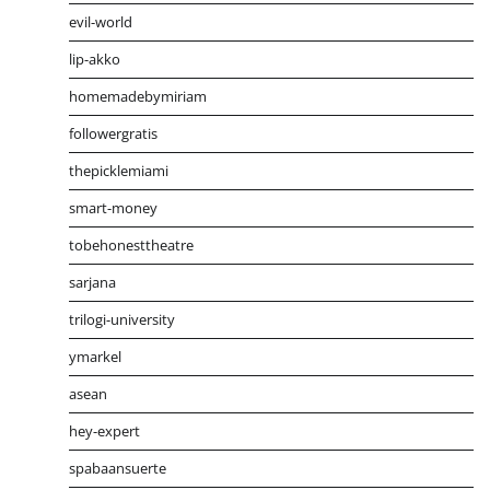
evil-world
lip-akko
homemadebymiriam
followergratis
thepicklemiami
smart-money
tobehonesttheatre
sarjana
trilogi-university
ymarkel
asean
hey-expert
spabaansuerte