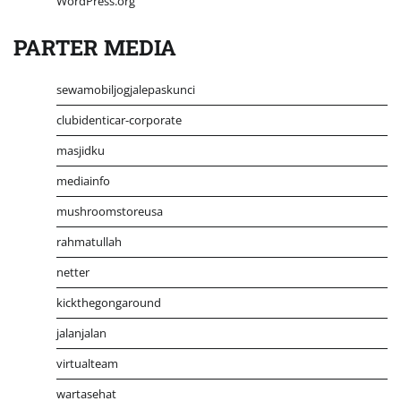
WordPress.org
PARTER MEDIA
sewamobiljogjalepaskunci
clubidenticar-corporate
masjidku
mediainfo
mushroomstoreusa
rahmatullah
netter
kickthegongaround
jalanjalan
virtualteam
wartasehat