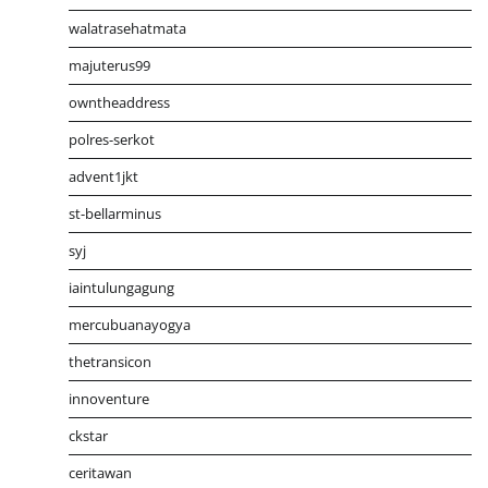
walatrasehatmata
majuterus99
owntheaddress
polres-serkot
advent1jkt
st-bellarminus
syj
iaintulungagung
mercubuanayogya
thetransicon
innoventure
ckstar
ceritawan