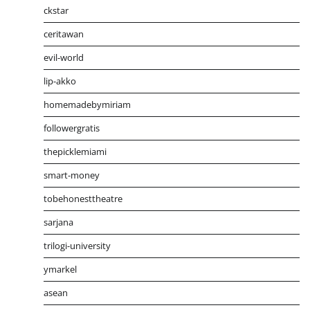
ckstar
ceritawan
evil-world
lip-akko
homemadebymiriam
followergratis
thepicklemiami
smart-money
tobehonesttheatre
sarjana
trilogi-university
ymarkel
asean