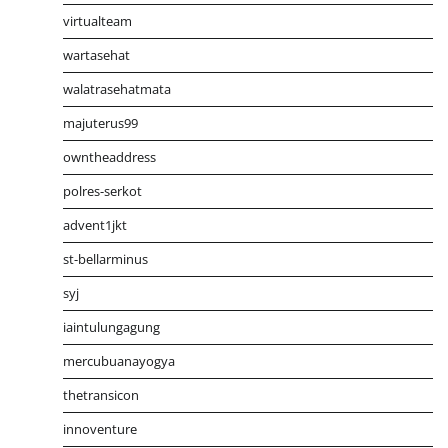
virtualteam
wartasehat
walatrasehatmata
majuterus99
owntheaddress
polres-serkot
advent1jkt
st-bellarminus
syj
iaintulungagung
mercubuanayogya
thetransicon
innoventure