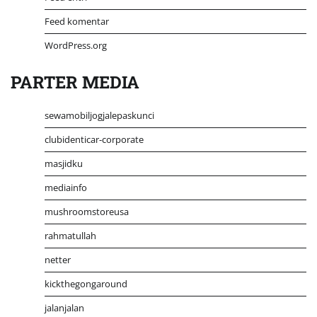
Feed komentar
WordPress.org
PARTER MEDIA
sewamobiljogjalepaskunci
clubidenticar-corporate
masjidku
mediainfo
mushroomstoreusa
rahmatullah
netter
kickthegongaround
jalanjalan