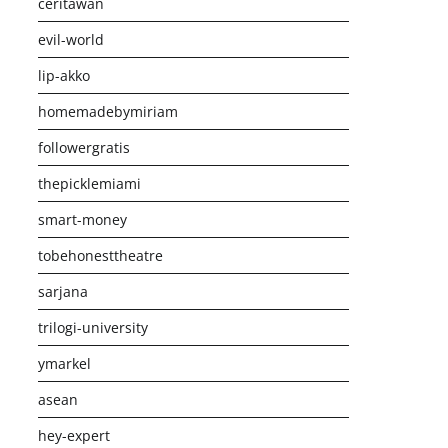
ceritawan
evil-world
lip-akko
homemadebymiriam
followergratis
thepicklemiami
smart-money
tobehonesttheatre
sarjana
trilogi-university
ymarkel
asean
hey-expert