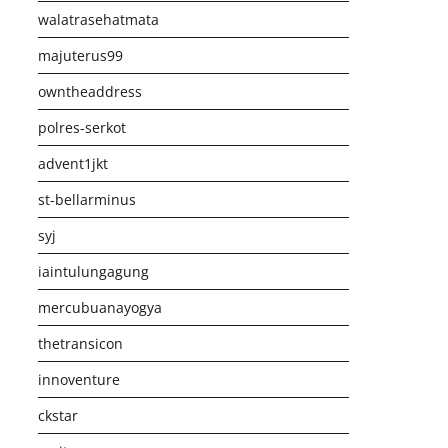
walatrasehatmata
majuterus99
owntheaddress
polres-serkot
advent1jkt
st-bellarminus
syj
iaintulungagung
mercubuanayogya
thetransicon
innoventure
ckstar