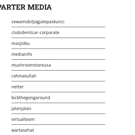
PARTER MEDIA
sewamobiljogjalepaskunci
clubidenticar-corporate
masjidku
mediainfo
mushroomstoreusa
rahmatullah
netter
kickthegongaround
jalanjalan
virtualteam
wartasehat