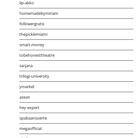
lip-akko
homemadebymiriam
followergratis
thepicklemiami
smart-money
tobehonesttheatre
sarjana
trilogi-university
ymarkel
asean
hey-expert
spabaansuerte
megaofficial