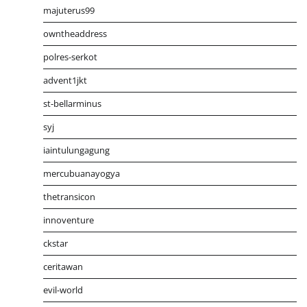
majuterus99
owntheaddress
polres-serkot
advent1jkt
st-bellarminus
syj
iaintulungagung
mercubuanayogya
thetransicon
innoventure
ckstar
ceritawan
evil-world