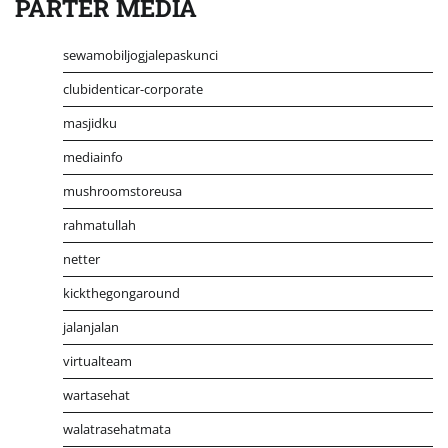
PARTER MEDIA
sewamobiljogjalepaskunci
clubidenticar-corporate
masjidku
mediainfo
mushroomstoreusa
rahmatullah
netter
kickthegongaround
jalanjalan
virtualteam
wartasehat
walatrasehatmata