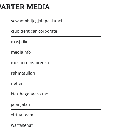
PARTER MEDIA
sewamobiljogjalepaskunci
clubidenticar-corporate
masjidku
mediainfo
mushroomstoreusa
rahmatullah
netter
kickthegongaround
jalanjalan
virtualteam
wartasehat