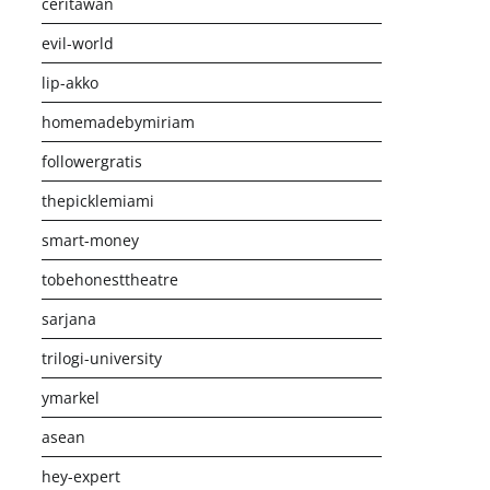
ceritawan
evil-world
lip-akko
homemadebymiriam
followergratis
thepicklemiami
smart-money
tobehonesttheatre
sarjana
trilogi-university
ymarkel
asean
hey-expert