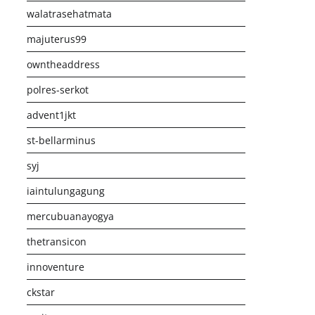
walatrasehatmata
majuterus99
owntheaddress
polres-serkot
advent1jkt
st-bellarminus
syj
iaintulungagung
mercubuanayogya
thetransicon
innoventure
ckstar